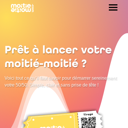
Prêt à lancer votre
moitié-moitié
?
Voici tout ce qu’il faut savoir pour démarrer sereinement
votre 50/50. Simple, clair et sans prise de tête !