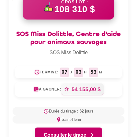
GROS LOT :
108 310
$
SOS Miss Dolittle, Centre d'aide
pour animaux sauvages
SOS Miss Dolittle
07
03
53
TERMINE:
J
H
M
54 155,00
$
À GAGNER:
Durée du tirage :
32
jours
Saint-Henri
Consulter le tirage